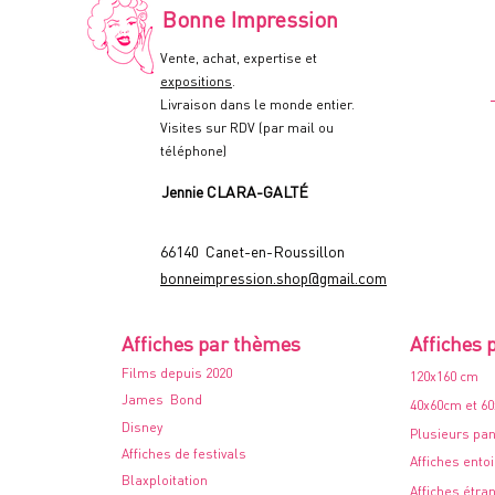
-
Bonne Impression
60x80cm.
-
1978
Vente, achat, expertise et
expositions
.
Livraison dans le monde entier.
Visites sur RDV (par mail ou
téléphone)
Jennie CLARA-GALTÉ
66140 Canet-en-Roussillon
bonneimpression.shop@gmail.com
Affiches par thèmes
Affiches 
Films depuis 2020
120x160 cm
James Bond
40x60cm et 6
Disney
Plusieurs pa
Affiches de festivals
Affiches ento
Blaxploitation
Affiches étra