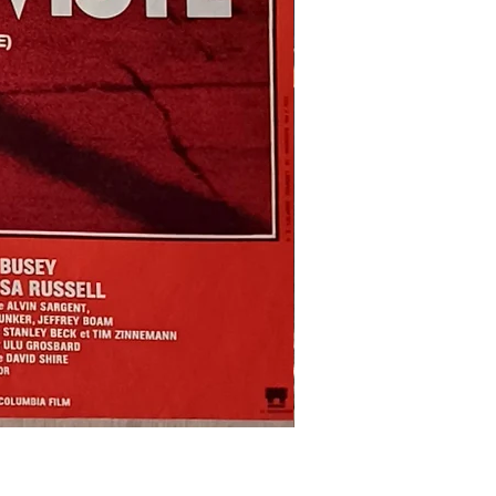
REFLETS
DANS
UN
OEIL
D'OR
-