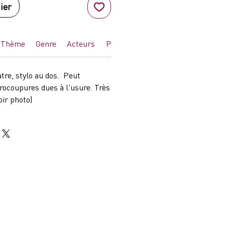
ier
Thème
Genre
Acteurs
Pays
atre, stylo au dos. Peut
ocoupures dues à l'usure. Très
oir photo)