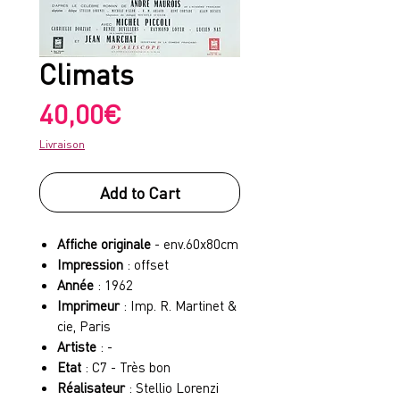
Climats
Price
40,00€
Livraison
Add to Cart
Affiche originale
- env.60x80cm
Impression
: offset
Année
: 1962
Imprimeur
: Imp. R. Martinet &
cie, Paris
Artiste
: -
Etat
: C7 - Très bon
Réalisateur
: Stellio Lorenzi