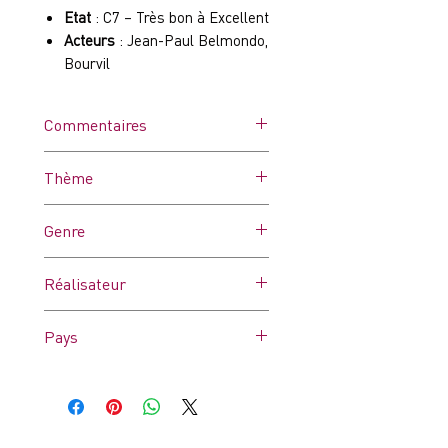
Etat
: C7 – Très bon à Excellent
Acteurs
: Jean-Paul Belmondo,
Bourvil
Commentaires
Affiche dans ses plis d'origine.
Thème
Peut comporter quelques
traces d’humidité, de punaises
Abeilles
Genre
et/ou microcoupures ou des
pliures un peu marquées. Très
Comédie
bon état général.
TROUS DE
Réalisateur
PUNAISES (voir photo).
Gérard Oury
Pays
France