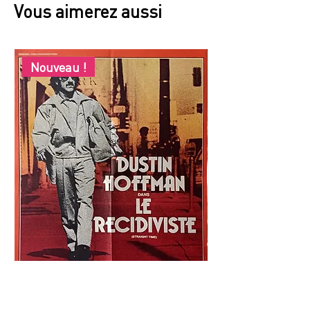
Vous aimerez aussi
Nouveau !
LE
REFLETS