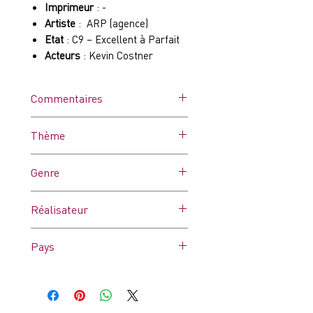
Imprimeur
: -
Artiste
: ARP (agence)
Etat
: C9 – Excellent à Parfait
Acteurs
: Kevin Costner
Commentaires
Affiche dans ses plis d’origine.
Thème
Jamais utilisée.
Genre
Réalisateur
Kevin Costner
Pays
France