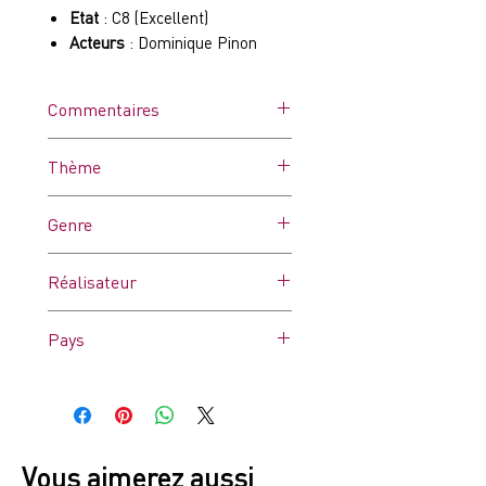
Etat
: C8 (Excellent)
Acteurs
: Dominique Pinon
Commentaires
Affiche dans ses plis d'origine.
Thème
Peut comporter des
microcoupures dues à l'usure
Genre
et/ou des trous de punaises.
Comédie
Réalisateur
Jean-Pierre Jeunet, Marc Caro
Pays
France
Vous aimerez aussi