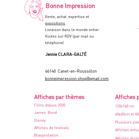
-
Bonne Impression
60x80cm.
-
1978
Vente, achat, expertise et
expositions
.
Livraison dans le monde entier.
Visites sur RDV (par mail ou
téléphone)
Jennie CLARA-GALTÉ
66140 Canet-en-Roussillon
bonneimpression.shop@gmail.com
Affiches par thèmes
Affiches 
Films depuis 2020
120x160 cm
James Bond
40x60cm et 6
Disney
Plusieurs pa
Affiches de festivals
Affiches ento
Blaxploitation
Affiches étra