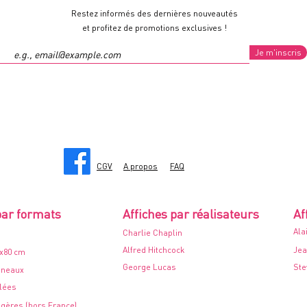
Restez informés des dernières nouveautés
et profitez de promotions exclusives !
Je m'inscris
CGV
A propos
FAQ
par formats
Affiches par réalisateurs
Af
Ala
Charlie Chaplin
Alfred Hitchcock
Jea
0x80 cm
George Lucas
Ste
nneaux
ilées
ngères (hors France)