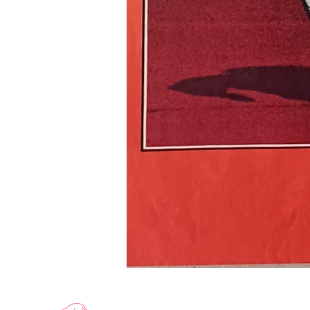
LE
RECIDIVISTE
-
Affiche
de
cinéma