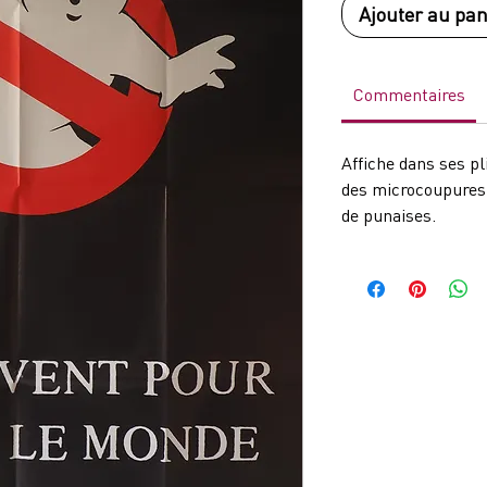
Ajouter au pan
Commentaires
Affiche dans ses p
des microcoupures 
de punaises.