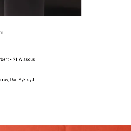
0m
rbert - 91 Wissous
urray, Dan Aykroyd