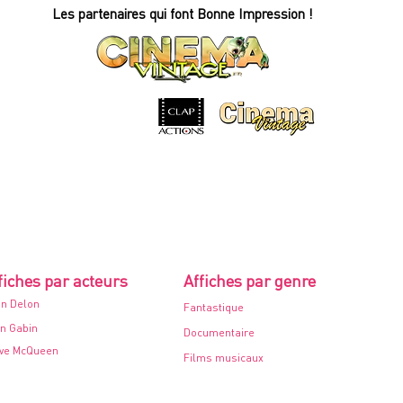
Affiche
Les partenaires qui font Bonne Impression !
de
cinéma
-
60x80cm.
-
1968
fiches par acteurs
Affiches par genre
in Delon
Fantastique
n Gabin
Documentaire
ve McQueen
Films musicaux