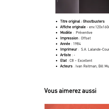
Titre original : Ghostbusters
Affiche originale
- env.120x16
Modèle
: Préventive
Impression
: Offset
Année
: 1984
Imprimeur
: S.A. Lalande-Cou
Artiste
: -
Etat
: C8 – Excellent
Acteurs
: Ivan Reitman, Bill M
Vous aimerez aussi