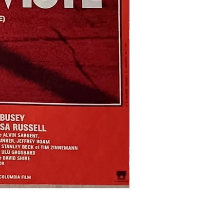
REFLETS
DANS
UN
OEIL
D'OR
-