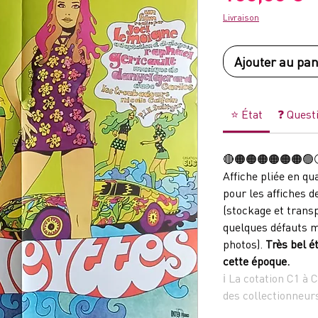
Livraison
Ajouter au pan
⭐ État
❓ Quest
🔴🟠🟠🟠🟠🟠🟠
Affiche pliée en qu
pour les affiches d
(stockage et transp
quelques défauts m
photos).
Très bel é
cette époque.
ℹ La cotation C1 à 
des collectionneur