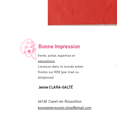
LE
RECIDIVISTE
-
Affiche
de
cinéma
-
Bonne Impression
60x80cm.
-
1978
Vente, achat, expertise et
expositions
.
Livraison dans le monde entier.
Visites sur RDV (par mail ou
téléphone)
Jennie CLARA-GALTÉ
66140 Canet-en-Roussillon
bonneimpression.shop@gmail.com