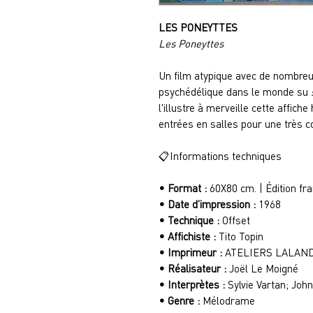
LES PONEYTTES
Les Poneyttes
Un film atypique avec de nombreu
psychédélique dans le monde su
l'illustre à merveille cette affic
entrées en salles pour une très c
📋
Informations techniques
• Format :
60X80 cm. | Édition fra
• Date d’impression :
1968
• Technique :
Offset
• Affichiste :
Tito Topin
• Imprimeur :
ATELIERS LALAN
• Réalisateur :
Joël Le Moigné
• Interprètes :
Sylvie Vartan; Johnn
• Genre :
Mélodrame