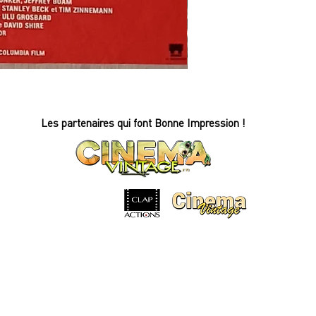
REFLETS
DANS
UN
OEIL
D'OR
-
Affiche
Les partenaires qui font Bonne Impression !
de
cinéma
-
60x80cm.
-
1968