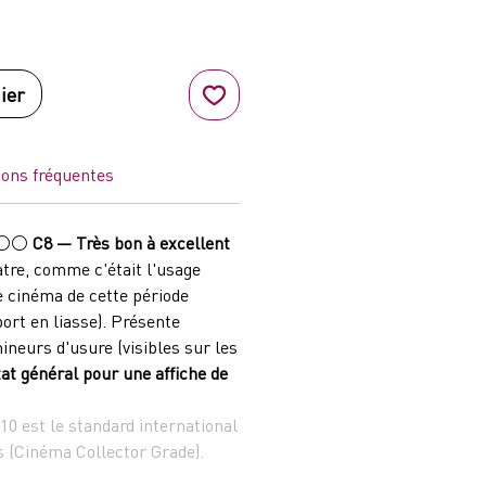
ier
ions fréquentes
⚪⚪
C8 — Très bon à excellent
atre, comme c'était l'usage
e cinéma de cette période
ort en liasse). Présente
ineurs d'usure (visibles sur les
tat général pour une affiche de
C10 est le standard international
s (Cinéma Collector Grade).