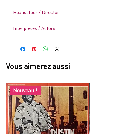
petites coupures aux plis (Voir
Drame
photos).
Réalisateur / Director
Pierre Billon
Interprètes / Actors
Michel Simon
Andrée Debar
Massimo Serato
Vous aimerez aussi
Nouveau !