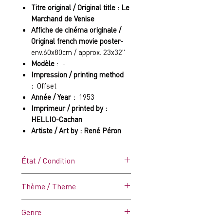
Titre original / Original title : Le
Marchand de Venise
Affiche de cinéma originale /
Original french movie poster
-
env.60x80cm / approx. 23x32"
Modèle
: -
Impression / printing method
:
Offset
Année / Year :
1953
Imprimeur / printed by :
HELLIO-Cachan
Artiste / Art by : René Péron
État / Condition
C7 (Très Bon)
Thème / Theme
Affiche pliée en quatre.
Présente des défauts mineurs
Adaptation de la pièce de
Genre
tel que des froissures et des
William Shakespeare.