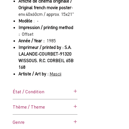
Affiche de cinéma originale /
Original french movie poster
-
env.40x60cm / approx. 15x21"
Modèle
: -
Impression / printing method
:
Offset
Année / Year :
1985
Imprimeur / printed by : S.A.
LALANDE-COURBET-91320
WISSOUS. R.C. CORBEIL 65B
168
Artiste / Art by :
Mascii
État / Condition
C9 (Excellent)
Thème / Theme
Affiche dans ses plis d'origine.
Jamais affichée (Voir photo).
-
Genre