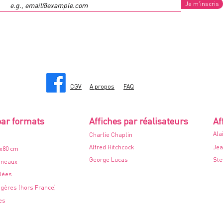
Je m'inscris
CGV
A propos
FAQ
par formats
Affiches par réalisateurs
Af
Ala
Charlie Chaplin
Alfred Hitchcock
Jea
0x80 cm
George Lucas
Ste
nneaux
ilées
ngères (hors France)
es