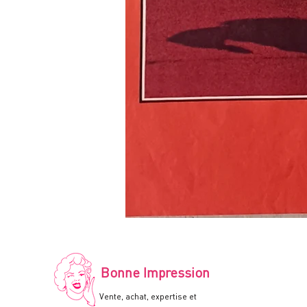
LE
RECIDIVISTE
-
Affiche
de
cinéma
-
Bonne Impression
60x80cm.
-
1978
Vente, achat, expertise et