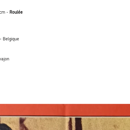
 cm -
Roulée
- Belgique
vajon