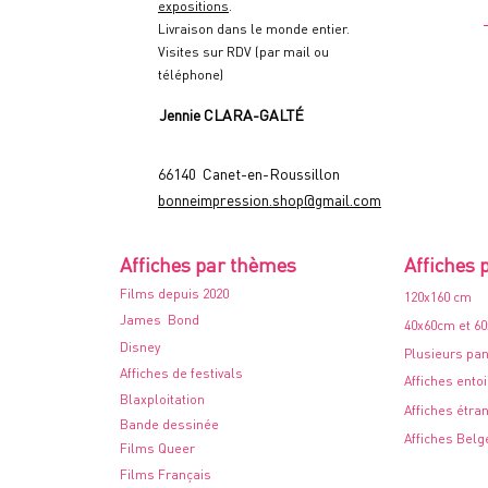
expositions
.
Livraison dans le monde entier.
Visites sur RDV (par mail ou
téléphone)
Jennie CLARA-GALTÉ
66140 Canet-en-Roussillon
bonneimpression.shop@gmail.com
Affiches par thèmes
Affiches 
Films depuis 2020
120x160 cm
James Bond
40x60cm et 6
Disney
Plusieurs pa
Affiches de festivals
Affiches ento
Blaxploitation
Affiches étra
Bande dessinée
Affiches Belg
Films Queer
Films Français