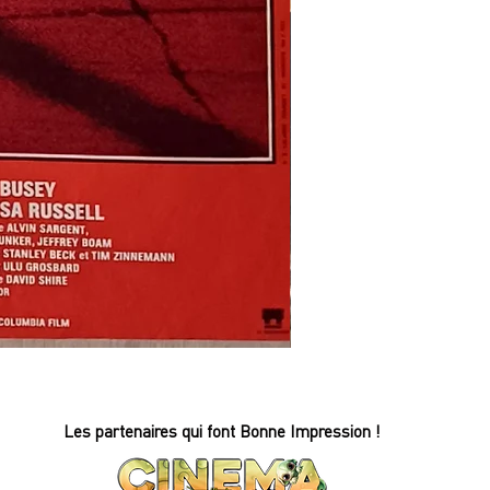
REFLETS
DANS
UN
OEIL
D'OR
-
Affiche
Les partenaires qui font Bonne Impression !
de
cinéma
-
60x80cm.
-