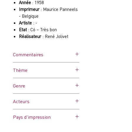
Année
: 1958
Imprimeur
: Maurice Panneels
- Belgique
Artiste
: -
Etat
: C6 – Très bon
Réalisateur
: René Jolivet
Commentaires
Affiche utilisée. Peut
Thème
comporter des petites
déchirures sur les bords, des
Voiture
Genre
pliures prononcées et/ou des
trous de punaises, du scotch,
Drame
petits morceaux manquants sur
Acteurs
les bords, coins pliés.
Michel Simon
Coupure sur le bandeau
Pays d'impression
haut (voir photo).
Belgique