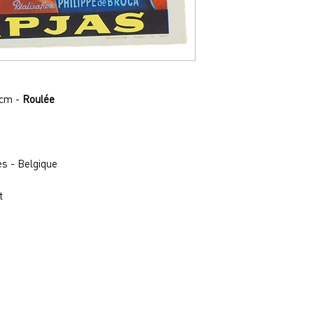
 cm -
Roulée
es - Belgique
t
a