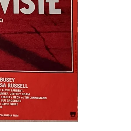
REFLETS
DANS
UN