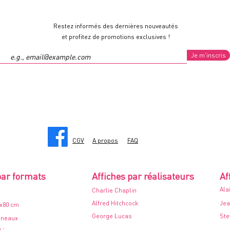
Restez informés des dernières nouveautés
et profitez de promotions exclusives !
Je m'inscris
CGV
A propos
FAQ
par formats
Affiches par réalisateurs
Af
Ala
Charlie Chaplin
Alfred Hitchcock
Jea
0x80 cm
George Lucas
Ste
nneaux