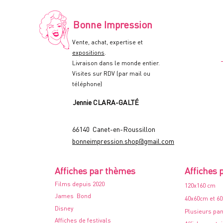
Affiche
de
cinéma
-
Bonne Impression
60x80cm.
-
1978
Vente, achat, expertise et
expositions
.
Livraison dans le monde entier.
Visites sur RDV (par mail ou
téléphone)
Jennie CLARA-GALTÉ
66140 Canet-en-Roussillon
bonneimpression.shop@gmail.com
Affiches par thèmes
Affiches 
Films depuis 2020
120x160 cm
James Bond
40x60cm et 6
Disney
Plusieurs pa
Affiches de festivals