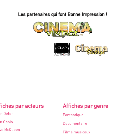
OEIL
D'OR
-
Affiche
Les partenaires qui font Bonne Impression !
de
cinéma
-
60x80cm.
-
1968
fiches par acteurs
Affiches par genre
in Delon
Fantastique
n Gabin
Documentaire
ve McQueen
Films musicaux