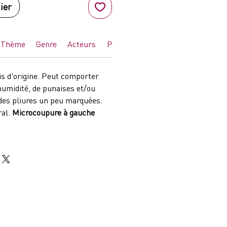
ier
Thème
Genre
Acteurs
Pays d'impression
is d'origine. Peut comporter
humidité, de punaises et/ou
des pliures un peu marquées.
ral.
Microcoupure à gauche