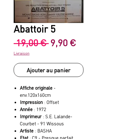
Abattoir 5
Prix
Prix
 19,00 € 
9,90 €
original
promotionnel
Livraison
Ajouter au panier
Affiche originale
-
env.120x160cm
Impression
: Offset
Année
: 1972
Imprimeur
: S.E. Lalande-
Courbet - 91 Wissous
Artiste
: BASHA
Etat
: C9 - Presque parfait