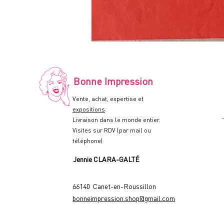
LE
RECIDIVISTE
-
Affiche
de
cinéma
-
Bonne Impression
60x80cm.
-
1978
Vente, achat, expertise et
expositions
.
Livraison dans le monde entier.
Visites sur RDV (par mail ou
téléphone)
Jennie CLARA-GALTÉ
66140 Canet-en-Roussillon
bonneimpression.shop@gmail.com