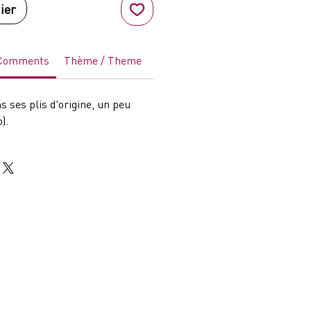
ier
 Comments
Thème / Theme
Genre
Acteurs / Actors
Pay
ns ses plis d'origine, un peu
).