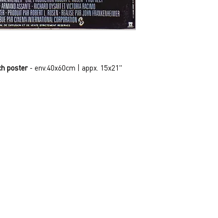
nch poster
- env.40x60cm | appx. 15x21"