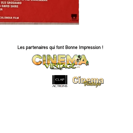
REFLETS
DANS
UN
OEIL
D'OR
-
Affiche
Les partenaires qui font Bonne Impression !
de
cinéma
-
60x80cm.
-
1968