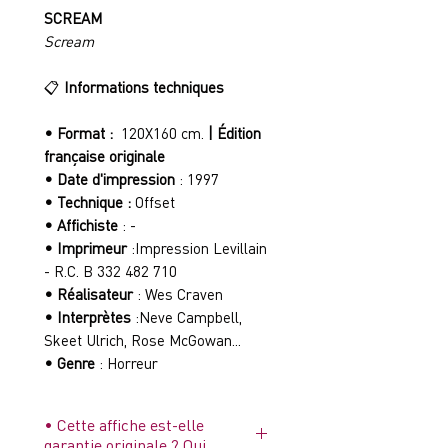
SCREAM
Scream
📋
Informations techniques
• Format :
120X160 cm.
| Édition
française originale
• Date d'impression
: 1997
• Technique :
Offset
• Affichiste
: -
• Imprimeur
:Impression Levillain
- R.C. B 332 482 710
• Réalisateur
: Wes Craven
• Interprètes
:Neve Campbell,
Skeet Ulrich, Rose McGowan...
• Genre
: Horreur
• Cette affiche est-elle
garantie originale ? Oui