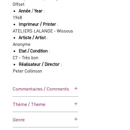
Offset
Année
/
Year
:
1968
Imprimeur / Printer
:
ATELIERS LALANDE - Wissous
Artiste / Artist
:
Anonyme
Etat / Condition
:
C7 - Très bon
Réalisateur / Director
:
Peter Collinson
Commentaires / Comments
Affiche vintage, dans ses plis
Thème / Theme
d'origine, un peu froissée (voir
photo).
Guerre
Genre