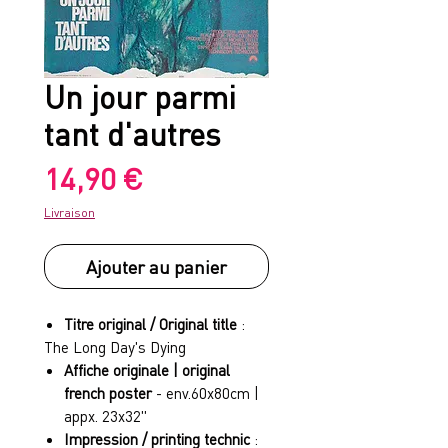
Un jour parmi
tant d'autres
Prix
14,90 €
Livraison
Ajouter au panier
Titre original / Original title
:
The Long Day's Dying
Affiche originale | original
french poster
- env.60x80cm |
appx. 23x32"
Impression / printing technic
: